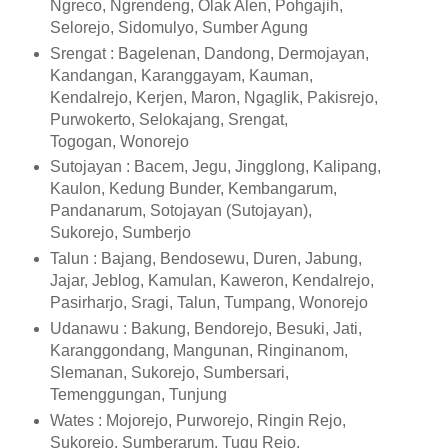
Ngreco, Ngrendeng, Olak Alen, Pohgajih,
Selorejo, Sidomulyo, Sumber Agung
Srengat : Bagelenan, Dandong, Dermojayan,
Kandangan, Karanggayam, Kauman,
Kendalrejo, Kerjen, Maron, Ngaglik, Pakisrejo,
Purwokerto, Selokajang, Srengat,
Togogan, Wonorejo
Sutojayan : Bacem, Jegu, Jingglong, Kalipang,
Kaulon, Kedung Bunder, Kembangarum,
Pandanarum, Sotojayan (Sutojayan),
Sukorejo, Sumberjo
Talun : Bajang, Bendosewu, Duren, Jabung,
Jajar, Jeblog, Kamulan, Kaweron, Kendalrejo,
Pasirharjo, Sragi, Talun, Tumpang, Wonorejo
Udanawu : Bakung, Bendorejo, Besuki, Jati,
Karanggondang, Mangunan, Ringinanom,
Slemanan, Sukorejo, Sumbersari,
Temenggungan, Tunjung
Wates : Mojorejo, Purworejo, Ringin Rejo,
Sukorejo, Sumberarum, Tugu Rejo,